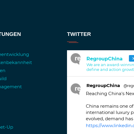
STUNGEN
TWITTER
ieentwicklung
RegroupChina
kenbekannheit
We are an award-winnin
define and action growt
ren
ild
RegroupChina
@reg
anagement
Reaching China's Nex
China remains one of 
international luxury 
evolved, demand has 
https://www.linkedin.
Set-Up