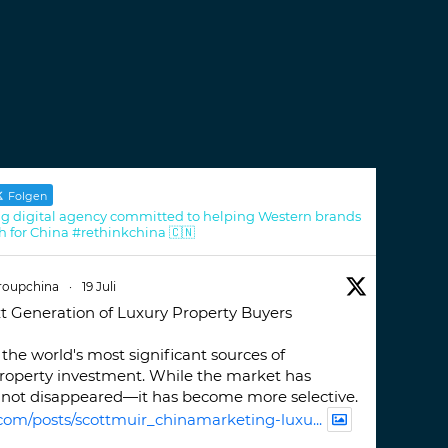
Folgen
g digital agency committed to helping Western brands
h for China #rethinkchina 🇨🇳
roupchina
·
19 Juli
t Generation of Luxury Property Buyers
the world's most significant sources of
property investment. While the market has
not disappeared—it has become more selective.
com/posts/scottmuir_chinamarketing-luxu...