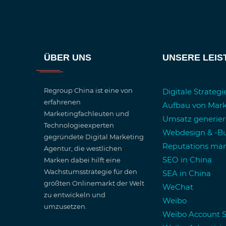
ÜBER UNS
UNSERE LEI
Regroup China ist eine von
Digitale Strateg
erfahrenen
Aufbau von Mar
Marketingfachleuten und
Umsatz generie
Technologieexperten
Webdesign & -Bu
gegründete Digital Marketing
Reputations m
Agentur, die westlichen
SEO in China
Marken dabei hilft eine
Wachstumsstrategie für den
SEA in China
größten Onlinemarkt der Welt
WeChat
zu entwickeln und
Weibo
umzusetzen.
Weibo Account 