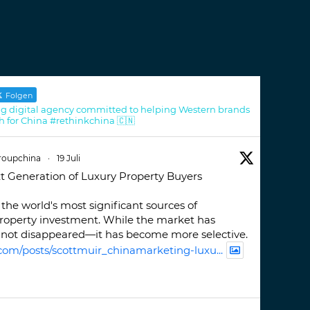
Folgen
g digital agency committed to helping Western brands
h for China #rethinkchina 🇨🇳
roupchina
·
19 Juli
t Generation of Luxury Property Buyers
the world's most significant sources of
property investment. While the market has
not disappeared—it has become more selective.
com/posts/scottmuir_chinamarketing-luxu...