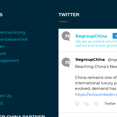
S
TWITTER
ieentwicklung
RegroupChina
kenbekannheit
We are an award-winnin
define and action growt
ren
ild
RegroupChina
@reg
anagement
Reaching China's Nex
China remains one of 
international luxury 
evolved, demand has 
https://www.linkedin.
Set-Up
ng
Twitter