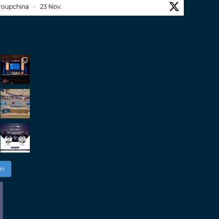
roupchina
·
23 Nov.
iwatchweek
this week. A fantastic event set
ackdrop of ##burjkhalifa
3
er
roupchina
·
7 Nov.
h our colleague and friend, Mr Daniel
ew opportunities in China. A pleasure as always.
er
en
groupmedia
·
14 Okt.
ansport and Logistics Expo in Antwerp today.
h friends and partners.
er