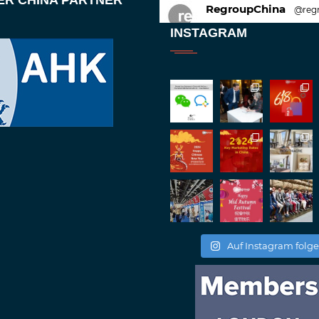
ER CHINA PARTNER
RegroupChina
@reg
Great to be at
#Duba
INSTAGRAM
against an amazing b
Twitt
1
2
RegroupChina
@reg
Great to catch up wit
Batemam discussing n
#rethinkchina
Twitt
2
2
RegroupChina Retweetet
Auf Instagram folg
Regroup Media
@re
Great to be at the Tr
Great to catch up wit
Twitt
2
2