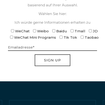
basierend auf Ihrer Auswahl.
Wählen Sie hier:
Ich würde gerne Informationen erhalten zu
WeChat
Weibo
Baidu
Tmall
JD
WeChat Mini Programs
Tik Tok
Taobao