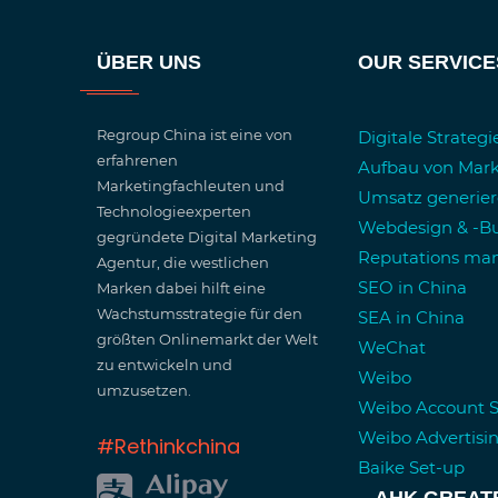
ÜBER UNS
OUR SERVICE
Regroup China ist eine von
Digitale Strateg
erfahrenen
Aufbau von Mar
Marketingfachleuten und
Umsatz generie
Technologieexperten
Webdesign & -Bu
gegründete Digital Marketing
Reputations m
Agentur, die westlichen
SEO in China
Marken dabei hilft eine
Wachstumsstrategie für den
SEA in China
größten Onlinemarkt der Welt
WeChat
zu entwickeln und
Weibo
umzusetzen.
Weibo Account 
Weibo Advertisi
#Rethinkchina
Baike Set-up