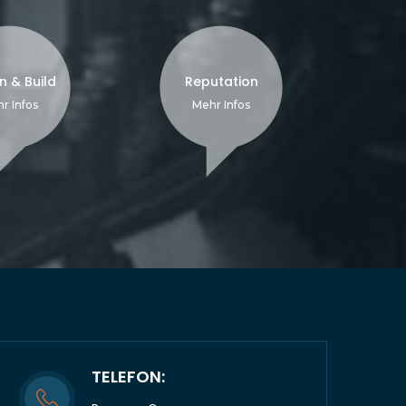
n & Build
Reputation
r Infos
Mehr Infos
TELEFON: