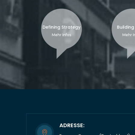
Defining Strategy
Building
Mehr Infos
Mehr I
ADRESSE: