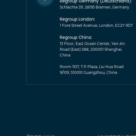
Regroup Germany (Deutschland):
Schlachte 39, 28195 Bremen, Germany
Regroup London:
1 Fore Street Avenue, London, EC2Y 9DT
Regroup China:
13 Floor, East Ocean Center, Yan-An
Road (East) 588, 200001 Shanghai,
China
Room 1107, T.P.Plaza, Liu Hua Road
9/109, 510010 Guangzhou, China