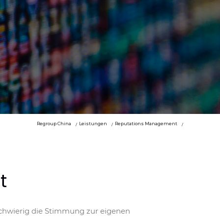
Regroup China
Leistungen
Reputations Management
t
schwierig die Stimmung zur eigenen