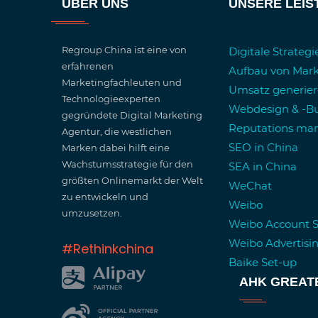
ÜBER UNS
UNSERE LEI
Regroup China ist eine von
Digitale Strateg
erfahrenen
Aufbau von Mar
Marketingfachleuten und
Umsatz generie
Technologieexperten
Webdesign & -Bu
gegründete Digital Marketing
Reputations m
Agentur, die westlichen
SEO in China
Marken dabei hilft eine
Wachstumsstrategie für den
SEA in China
größten Onlinemarkt der Welt
WeChat
zu entwickeln und
Weibo
umzusetzen.
Weibo Account 
Weibo Advertisi
#Rethinkchina
Baike Set-up
AHK GREAT