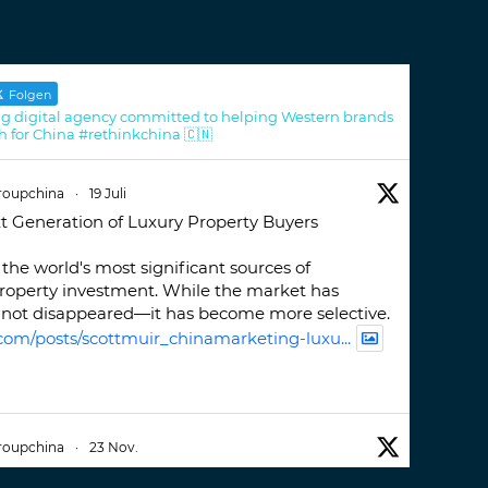
Folgen
g digital agency committed to helping Western brands
h for China #rethinkchina 🇨🇳
roupchina
·
19 Juli
t Generation of Luxury Property Buyers
the world's most significant sources of
property investment. While the market has
not disappeared—it has become more selective.
com/posts/scottmuir_chinamarketing-luxu...
roupchina
·
23 Nov.
iwatchweek
this week. A fantastic event set