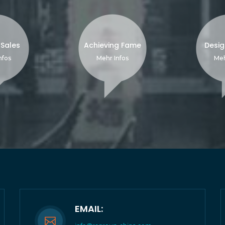
 Sales
Achieving Fame
Desig
nfos
Mehr Infos
Meh
EMAIL: