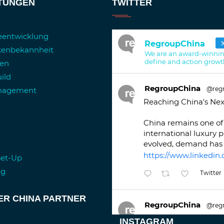
STUNGEN
TWITTER
ieentwicklung
RegroupChina
kenbekannheit
We are an award-winnin
define and action growt
ren
ild
RegroupChina
@reg
anagement
Reaching China's Nex
China remains one of 
international luxury 
evolved, demand has 
https://www.linkedin.
Set-Up
ng
Twitter
ER CHINA PARTNER
RegroupChina
@reg
Great to be at
#Duba
INSTAGRAM