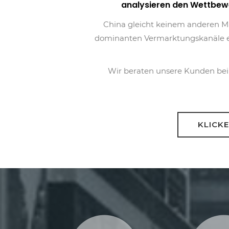
analysieren den Wettbewer
China gleicht keinem anderen Mar
dominanten Vermarktungskanäle exist
Wir beraten unsere Kunden bei
KLICKE