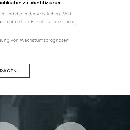
hkeiten zu identifizieren.
ch und die in der westlichen Welt
digitale Landschaft ist einzigartig,
tlegung von Wachstumsprognosen
FRAGEN.