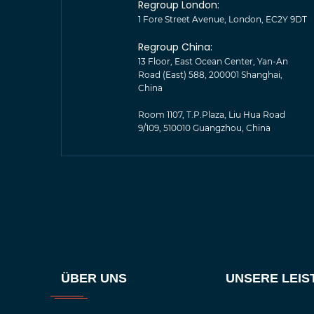
Regroup London:
1 Fore Street Avenue, London, EC2Y 9DT
Regroup China:
13 Floor, East Ocean Center, Yan-An
Road (East) 588, 200001 Shanghai,
China
Room 1107, T.P.Plaza, Liu Hua Road
9/109, 510010 Guangzhou, China
ÜBER UNS
UNSERE LEI