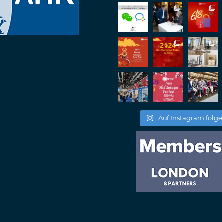
RegroupChina
@reg
Great to catch up wit
Batemam discussing n
#rethinkchina
Twitt
2
2
RegroupChina Retweetet
Auf Instagram folg
Regroup Media
@re
Great to be at the Tr
Great to catch up wit
Twitt
2
2