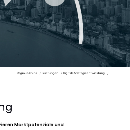
Regroup China
Leistungen
Digitale Strategieentwicklung
ung
zieren Marktpotenziale und