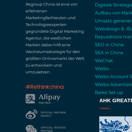
Regroup China ist eine von
Digitale Strateg
erfahrenen
Aufbau von Mar
Marketingfachleuten und
Umsatz generie
Technologieexperten
Webdesign & -Bu
gegründete Digital Marketing
Reputations m
Agentur, die westlichen
SEO in China
Marken dabei hilft eine
Wachstumsstrategie für den
SEA in China
größten Onlinemarkt der Welt
WeChat
zu entwickeln und
Weibo
umzusetzen.
Weibo Account 
Weibo Advertisi
#Rethinkchina
Baike Set-up
AHK GREAT