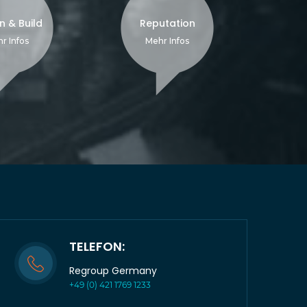
n & Build
Reputation
r Infos
Mehr Infos
TELEFON:
Regroup Germany
+49 (0) 421 1769 1233