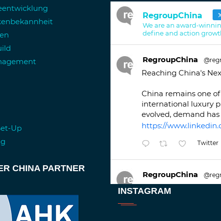
ieentwicklung
RegroupChina
kenbekannheit
We are an award-winnin
define and action growt
ren
ild
RegroupChina
@reg
anagement
Reaching China's Nex
China remains one of 
international luxury 
evolved, demand has 
https://www.linkedin.
Set-Up
ng
Twitter
ER CHINA PARTNER
RegroupChina
@reg
Great to be at
#Duba
INSTAGRAM
against an amazing b
Twitt
1
2