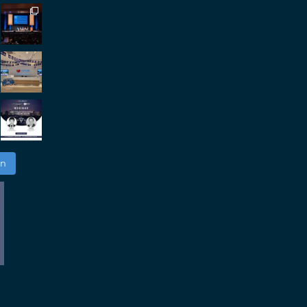
roupchina
·
7 Nov.
h our colleague and friend, Mr Daniel
ew opportunities in China. A pleasure as always.
er
en
groupmedia
·
14 Okt.
ansport and Logistics Expo in Antwerp today.
h friends and partners.
er
Load More