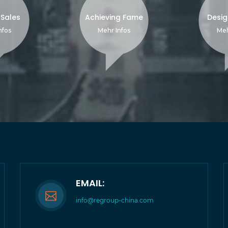
 Sales
Achieving Fame
Desig
nfos
Mehr Infos
Meh
EMAIL:
info@regroup-china.com