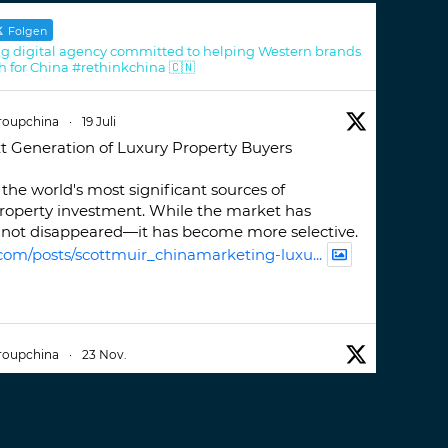
Folgen
g digital agency committed to helping Western brands
h for China #rethinkchina 🇨🇳
roupchina
·
19 Juli
t Generation of Luxury Property Buyers
the world's most significant sources of
property investment. While the market has
not disappeared—it has become more selective.
com/posts/scottmuir_chinamarketing-luxu...
roupchina
·
23 Nov.
iwatchweek
this week. A fantastic event set
ackdrop of ##burjkhalifa
3
er