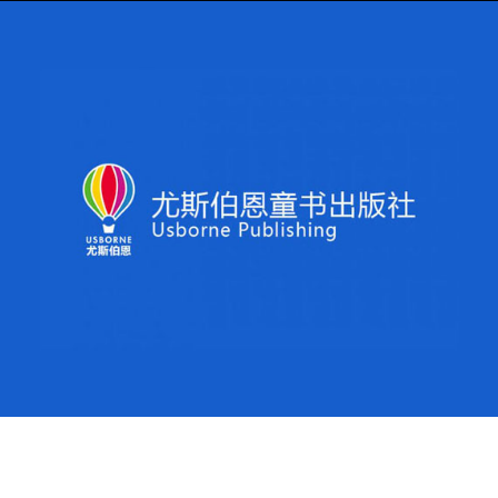
Usborne Publishing
Regroup wurde beauftragt, um Usborne´s Social Media
Aktivitäten in China voranzubringen und die
Reichweite der Marke zu erhöhen. In der Folge wurden
Kampagnen auf Chinas führenden Social Media
Plattformen Weibo und WeChat gestartet, um die
Reichweite bei potenziellen Kunden zu erhöhen und
die Bekanntheit der Marke zu steigern.