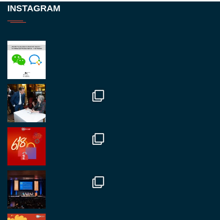
Twitter
INSTAGRAM
RegroupChina
@regroupchina
·
23 Nov.
Great to be at
#Dubaiwatchweek
this week. A
fantastic event set against an amazing backdrop of
##burjkhalifa
3
Twitter
1
2
RegroupChina
@regroupchina
·
7 Nov.
Great to catch up with our colleague and friend,
Mr Daniel Batemam discussing new opportunities
in China. A pleasure as always.
#rethinkchina
Twitter
2
2