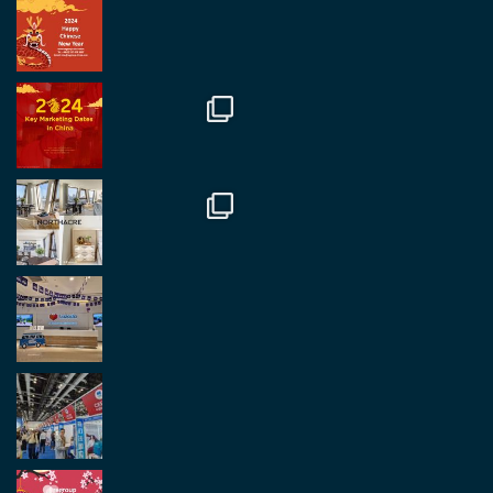
RegroupChina Retweetet
Regroup Media
@regroupmedia
·
14 Okt.
Great to be at the Transport and Logistics Expo
in Antwerp today. Great to catch up with friends
and partners.
Twitter
2
2
Load More