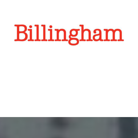
Billingham
Billingham Taschen sind ein Wahrzeichen für höchste
Qualität und bieten unerreichten Schutz für Kameras
und Kamera-Equipment. Durch den Aufbau von
Markenbekanntheit und Umsatz via WeChat und Weibo
hat Regroup für Billingham eine solide Basis im
chinesischen Markt aufgebaut. Klicken Sie hier, um zu
Billinghams Weibo-Account zu gelangen –
https://www.weibo.com/u/6975612372?is_all=1#_0