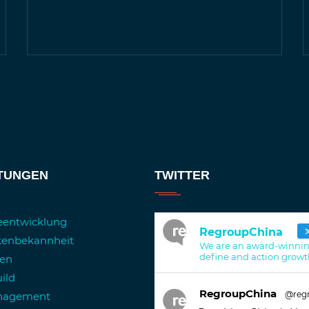
STUNGEN
TWITTER
ieentwicklung
RegroupChina
kenbekannheit
We are an award-winnin
define and action growt
ren
ild
RegroupChina
@reg
anagement