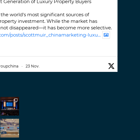
t Generation of Luxury Property Buyers
the world's most significant sources of
property investment. While the market has
not disappeared—it has become more selective.
com/posts/scottmuir_chinamarketing-luxu...
roupchina
·
23 Nov.
iwatchweek
this week. A fantastic event set
ackdrop of ##burjkhalifa
3
er
roupchina
·
7 Nov.
h our colleague and friend, Mr Daniel
ew opportunities in China. A pleasure as always.