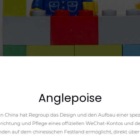
Anglepoise
n China hat Regroup das Design und den Aufbau einer spezi
nrichtung und Pflege eines offiziellen WeChat-Kontos und
nden auf dem chinesischen Festland ermöglicht, direkt übe