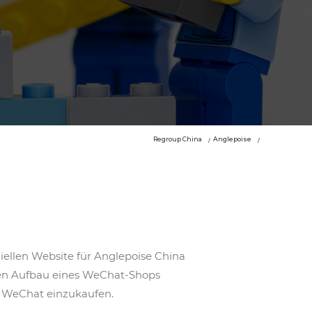
Regroup China
Anglepoise
ellen Website für Anglepoise China
 den Aufbau eines WeChat-Shops
r WeChat einzukaufen.