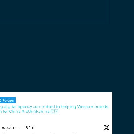
Folgen
g digital agency committed to helping Western brands
h for China #rethinkchina 🇨🇳
roupchina
·
19 Juli