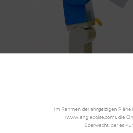
Im Rahmen der ehrgeizigen Pläne i
(www. anglepoise.com), die Ei
überwacht, der es Ku