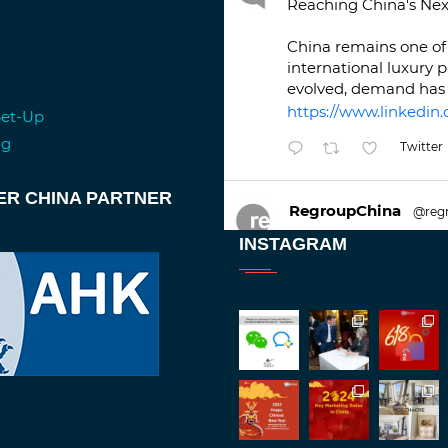
Reaching China's Nex
China remains one of 
international luxury 
evolved, demand has 
https://www.linkedin.
Set-Up
ng
Twitter
ER CHINA PARTNER
RegroupChina
@reg
Great to be at
#Duba
INSTAGRAM
against an amazing b
Twitt
1
2
RegroupChina
@reg
Great to catch up wit
Batemam discussing n
#rethinkchina