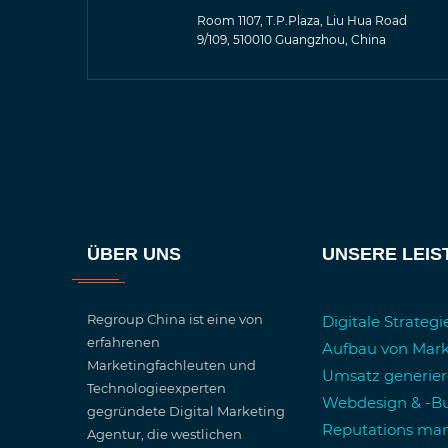
Room 1107, T.P.Plaza, Liu Hua Road
9/109, 510010 Guangzhou, China
ÜBER UNS
UNSERE LEI
Regroup China ist eine von
Digitale Strateg
erfahrenen
Aufbau von Mar
Marketingfachleuten und
Umsatz generie
Technologieexperten
Webdesign & -Bu
gegründete Digital Marketing
Reputations m
Agentur, die westlichen