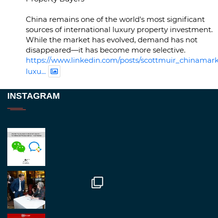
China remains one of the world's most significant
sources of international luxury property investment.
While the market has evolved, demand has not
disappeared—it has become more selective.
https://www.linkedin.com/posts/scottmuir_chinamark
luxu...
Twitter
INSTAGRAM
RegroupChina
@regroupchina
·
23 Nov.
Great to be at
#Dubaiwatchweek
this week. A
fantastic event set against an amazing backdrop of
##burjkhalifa
3
Twitter
1
2
RegroupChina
@regroupchina
·
7 Nov.