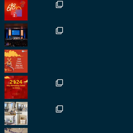
Great to catch up with our colleague and friend,
Mr Daniel Batemam discussing new opportunities
in China. A pleasure as always.
#rethinkchina
Twitter
2
2
RegroupChina Retweetet
Regroup Media
@regroupmedia
·
14 Okt.
Great to be at the Transport and Logistics Expo
in Antwerp today. Great to catch up with friends
and partners.
Twitter
2
2
Load More