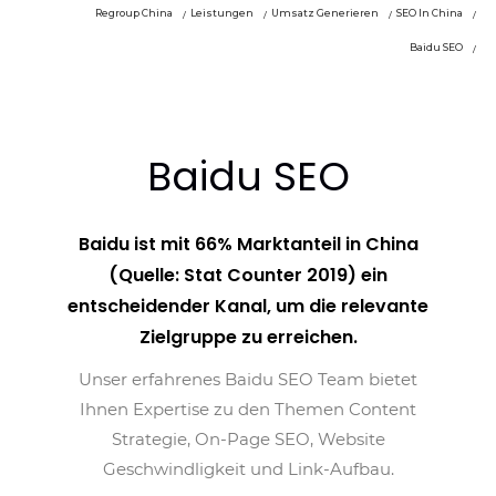
Regroup China
Leistungen
Umsatz Generieren
SEO In China
Baidu SEO
Baidu SEO
Baidu ist mit 66% Marktanteil in China
(Quelle: Stat Counter 2019) ein
entscheidender Kanal, um die relevante
Zielgruppe zu erreichen.
Unser erfahrenes Baidu SEO Team bietet
Ihnen Expertise zu den Themen Content
Strategie, On-Page SEO, Website
Geschwindligkeit und Link-Aufbau.