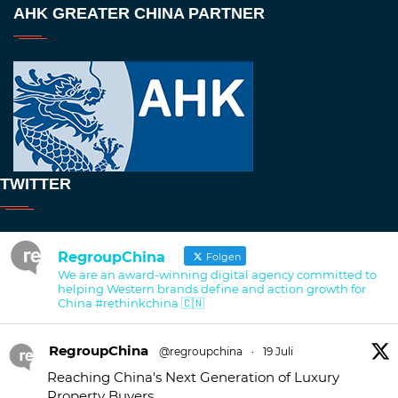
AHK GREATER CHINA PARTNER
TWITTER
RegroupChina
Folgen
We are an award-winning digital agency committed to
helping Western brands define and action growth for
China #rethinkchina 🇨🇳
RegroupChina
@regroupchina
·
19 Juli
Reaching China's Next Generation of Luxury
Property Buyers