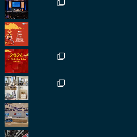
Twitter
2
2
RegroupChina Retweetet
Regroup Media
@regroupmedia
·
14 Okt.
Great to be at the Transport and Logistics Expo
in Antwerp today. Great to catch up with friends
and partners.
Twitter
2
2
Load More