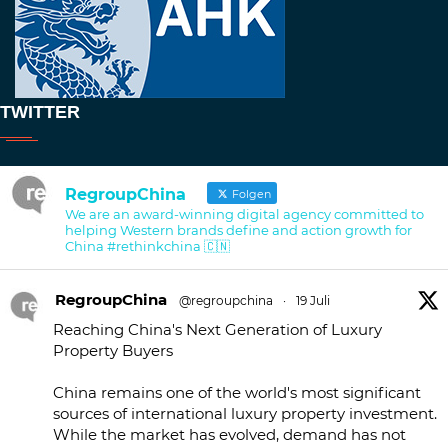
TWITTER
RegroupChina
Folgen
We are an award-winning digital agency committed to
helping Western brands define and action growth for
China #rethinkchina 🇨🇳
RegroupChina
@regroupchina
·
19 Juli
Reaching China's Next Generation of Luxury
Property Buyers
China remains one of the world's most significant
sources of international luxury property investment.
While the market has evolved, demand has not