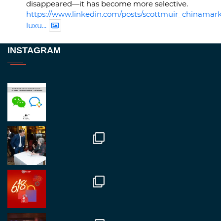
disappeared—it has become more selective.
https://www.linkedin.com/posts/scottmuir_chinamark
luxu...
Twitter
INSTAGRAM
RegroupChina
@regroupchina
·
23 Nov.
Great to be at
#Dubaiwatchweek
this week. A
fantastic event set against an amazing backdrop of
##burjkhalifa
3
Twitter
1
2
RegroupChina
@regroupchina
·
7 Nov.
Great to catch up with our colleague and friend,
Mr Daniel Batemam discussing new opportunities
in China. A pleasure as always.
#rethinkchina