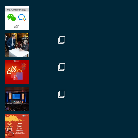
RegroupChina
@regroupchina
·
23 Nov.
Great to be at
#Dubaiwatchweek
this week. A
fantastic event set against an amazing backdrop of
##burjkhalifa
3
Twitter
1
2
RegroupChina
@regroupchina
·
7 Nov.
Great to catch up with our colleague and friend,
Mr Daniel Batemam discussing new opportunities
in China. A pleasure as always.
#rethinkchina
Twitter
2
2
RegroupChina Retweetet
Regroup Media
@regroupmedia
·
14 Okt.