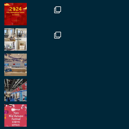
Great to be at the Transport and Logistics Expo
in Antwerp today. Great to catch up with friends
and partners.
Twitter
2
2
Load More